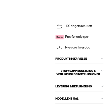
100 dagers returrett
Prøv før du kjøper
Nye varer hver dag
PRODUKTBESKRIVELSE
STOFFSAMMENSETNING &
VEDLIKEHOLDSINSTRUKSJONER
LEVERING & RETURNERING
MODELLENS MÅL