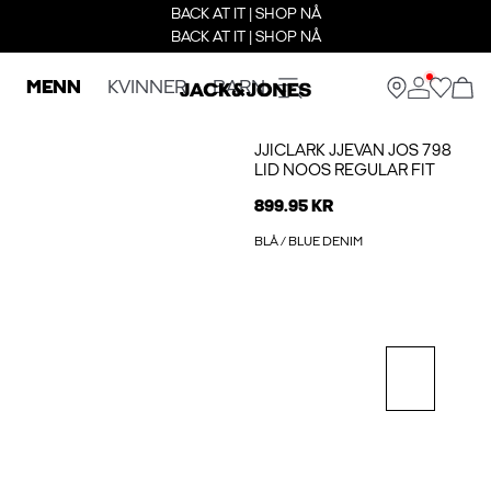
BACK AT IT | SHOP NÅ
BACK AT IT | SHOP NÅ
MENN
KVINNER
BARN
JJICLARK JJEVAN JOS 798
LID NOOS REGULAR FIT
899.95 KR
BLÅ / BLUE DENIM