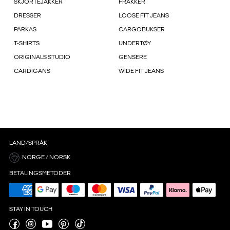
SKJORTEJAKKER
FRAKKER
DRESSER
LOOSE FIT JEANS
PARKAS
CARGOBUKSER
T-SHIRTS
UNDERTØY
ORIGINALS STUDIO
GENSERE
CARDIGANS
WIDE FIT JEANS
LAND/SPRÅK
NORGE / NORSK
BETALINGSMETODER
STAY IN TOUCH