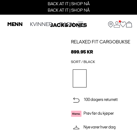
BACK AT IT | SHOP NÅ
BACK AT IT | SHOP NÅ
MENN
KVINNER
BARN
RELAXED FIT CARGOBUKSE
899.95 KR
SORT / BLACK
100 dagers returrett
Prøv før du kjøper
Nye varer hver dag