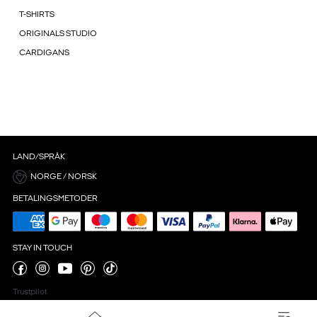
T-SHIRTS
ORIGINALS STUDIO
CARDIGANS
LAND/SPRÅK
NORGE / NORSK
BETALINGSMETODER
STAY IN TOUCH
Trustpilot