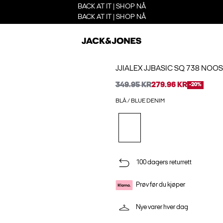
BACK AT IT | SHOP NÅ
BACK AT IT | SHOP NÅ
JJIALEX JJBASIC SQ 738 NOOS
349.95 KR
279.96 KR
-20%
BLÅ / BLUE DENIM
100 dagers returrett
Prøv før du kjøper
Nye varer hver dag