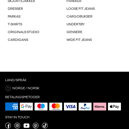
SKJORTEJAKKER
FRAKKER
DRESSER
LOOSE FIT JEANS
PARKAS
CARGOBUKSER
T-SHIRTS
UNDERTØY
ORIGINALS STUDIO
GENSERE
CARDIGANS
WIDE FIT JEANS
LAND/SPRÅK
NORGE / NORSK
BETALINGSMETODER
STAY IN TOUCH