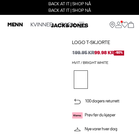
BACK AT IT | SHOP NÅ
BACK AT IT | SHOP NÅ
MENN
KVINNER
BARN
LOGO T-SKJORTE
199.95 KR
99.98 KR
-50%
HVIT / BRIGHT WHITE
100 dagers returrett
Prøv før du kjøper
Nye varer hver dag