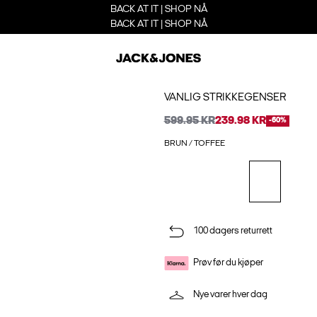
BACK AT IT | SHOP NÅ
BACK AT IT | SHOP NÅ
VANLIG STRIKKEGENSER
599.95 KR
239.98 KR
-60%
BRUN / TOFFEE
100 dagers returrett
Prøv før du kjøper
Nye varer hver dag