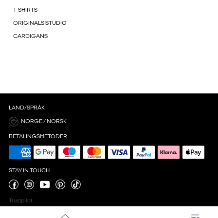
T-SHIRTS
ORIGINALS STUDIO
CARDIGANS
LAND/SPRÅK
NORGE / NORSK
BETALINGSMETODER
STAY IN TOUCH
Trustpilot