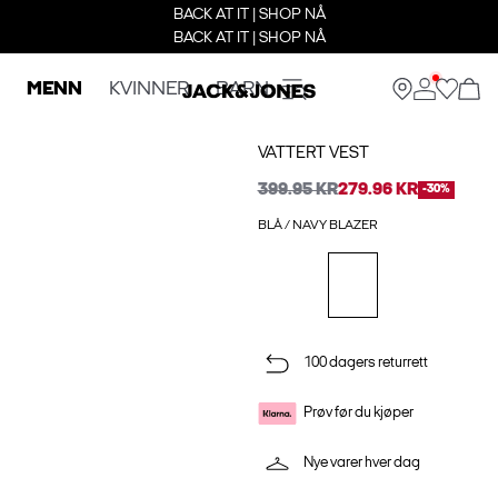
BACK AT IT | SHOP NÅ
BACK AT IT | SHOP NÅ
MENN
KVINNER
BARN
VATTERT VEST
399.95 KR
279.96 KR
-30%
BLÅ / NAVY BLAZER
100 dagers returrett
Prøv før du kjøper
Nye varer hver dag