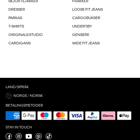
SKJORTEJAKKER
FRAKKER
DRESSER
LOOSE FIT JEANS
PARKAS
CARGOBUKSER
T-SHIRTS
UNDERTØY
ORIGINALS STUDIO
GENSERE
CARDIGANS
WIDE FIT JEANS
LAND/SPRÅK
NORGE / NORSK
BETALINGSMETODER
STAY IN TOUCH