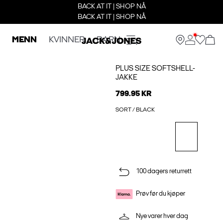
BACK AT IT | SHOP NÅ
BACK AT IT | SHOP NÅ
MENN
KVINNER
BARN
PLUS SIZE SOFTSHELL-
JAKKE
799.95 KR
SORT / BLACK
100 dagers returrett
Prøv før du kjøper
Nye varer hver dag