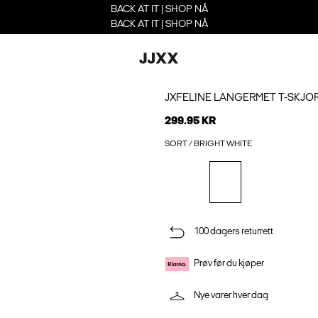
BACK AT IT | SHOP NÅ
BACK AT IT | SHOP NÅ
JXFELINE LANGERMET T-SKJO
299.95 KR
SORT / BRIGHT WHITE
100 dagers returrett
Prøv før du kjøper
Nye varer hver dag