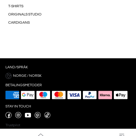
T-SHIRTS
ORIGINALS STUDIO
CARDIGANS
LAND/SPRÅK
NORGE / NORSK
BETALINGSMETODER
STAY IN TOUCH
Trustpilot