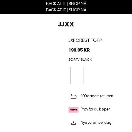
BACK AT IT | SHOP NÅ
BACK AT IT | SHOP NÅ
JXFOREST TOPP
199.95 KR
SORT / BLACK
100 dagers returrett
Prøv før du kjøper
Nye varer hver dag