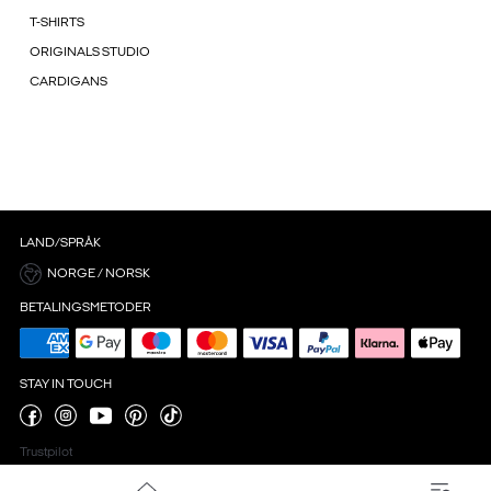
T-SHIRTS
ORIGINALS STUDIO
CARDIGANS
LAND/SPRÅK
NORGE / NORSK
BETALINGSMETODER
STAY IN TOUCH
Trustpilot