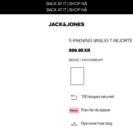
BACK AT IT | SHOP NÅ
BACK AT IT | SHOP NÅ
5-PAKNING VANLIG T-SKJORTE
699.95 KR
BEIGE / MOONBEAM
100 dagers returrett
Prøv før du kjøper
Nye varer hver dag