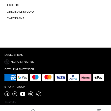
T-SHIRTS
ORIGINALS STUDIO
CARDIGANS
LAND/SPRÅK
NORGE / NORSK
BETALINGSMETODER
STAY IN TOUCH
Trustpilot