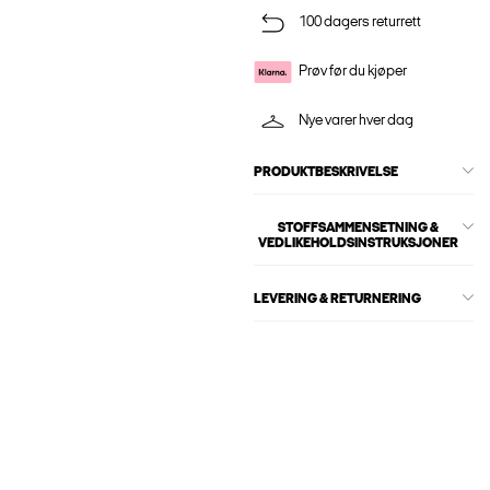
100 dagers returrett
Prøv før du kjøper
Nye varer hver dag
PRODUKTBESKRIVELSE
STOFFSAMMENSETNING &
VEDLIKEHOLDSINSTRUKSJONER
LEVERING & RETURNERING