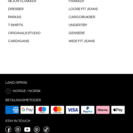
SKJORTEJAKKER
FRAKKER
DRESSER
LOOSE FIT JEANS
PARKAS
CARGOBUKSER
T-SHIRTS
UNDERTØY
ORIGINALS STUDIO
GENSERE
CARDIGANS
WIDE FIT JEANS
LAND/SPRÅK
NORGE / NORSK
BETALINGSMETODER
STAY IN TOUCH