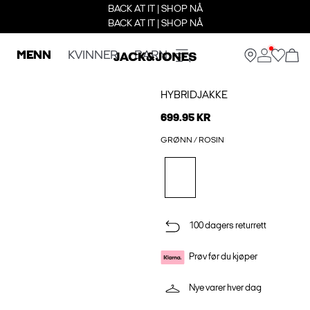
BACK AT IT | SHOP NÅ
BACK AT IT | SHOP NÅ
MENN
KVINNER
BARN
HYBRIDJAKKE
699.95 KR
GRØNN / ROSIN
100 dagers returrett
Prøv før du kjøper
Nye varer hver dag