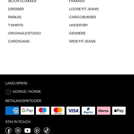
SKJORTEJAKKER
FRAKKER
DRESSER
LOOSE FIT JEANS
PARKAS
CARGOBUKSER
T-SHIRTS
UNDERTØY
ORIGINALS STUDIO
GENSERE
CARDIGANS
WIDE FIT JEANS
LAND/SPRÅK
NORGE / NORSK
BETALINGSMETODER
STAY IN TOUCH