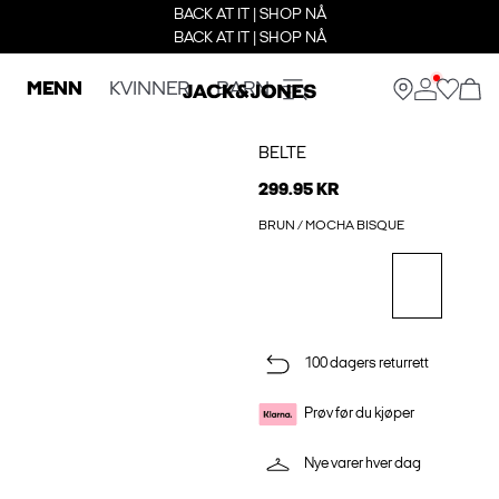
BACK AT IT | SHOP NÅ
BACK AT IT | SHOP NÅ
MENN
KVINNER
BARN
BELTE
299.95 KR
BRUN / MOCHA BISQUE
100 dagers returrett
Prøv før du kjøper
Nye varer hver dag