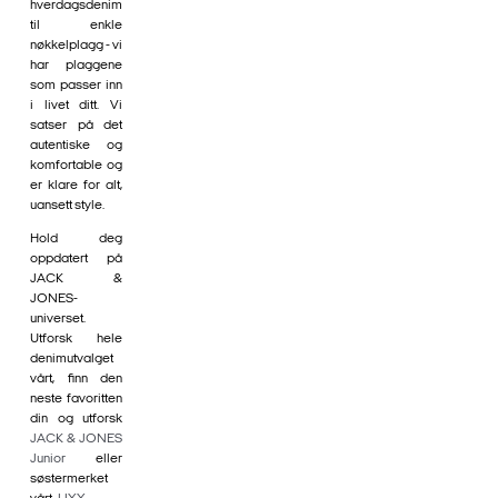
hverdagsdenim
til enkle
nøkkelplagg - vi
har plaggene
som passer inn
i livet ditt. Vi
satser på det
autentiske og
komfortable og
er klare for alt,
uansett style.
Hold deg
oppdatert på
JACK &
JONES-
universet.
Utforsk hele
denimutvalget
vårt, finn den
neste favoritten
din og utforsk
JACK & JONES
Junior
eller
søstermerket