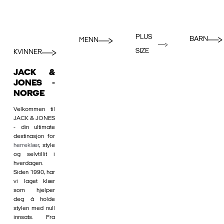
PLUS
BARN
MENN
SIZE
KVINNER
JACK &
JONES -
NORGE
Velkommen til
JACK & JONES
- din ultimate
destinasjon for
herreklær
, style
og selvtillit i
hverdagen.
Siden 1990, har
vi laget klær
som hjelper
deg å holde
stylen med null
innsats. Fra