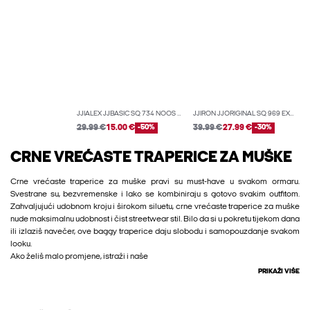
JJIALEX JJBASIC SQ 734 NOOS BAGGY FIT JEANS
JJIRON JJORIGINAL SQ 969 EXTRA BAGGY JEANS
29.99 €
15.00 €
-50%
39.99 €
27.99 €
-30%
CRNE VREĆASTE TRAPERICE ZA MUŠKE
Crne vrećaste traperice za muške pravi su must-have u svakom ormaru.
Svestrane su, bezvremenske i lako se kombiniraju s gotovo svakim outfitom.
Zahvaljujući udobnom kroju i širokom siluetu, crne vrećaste traperice za muške
nude maksimalnu udobnost i čist streetwear stil. Bilo da si u pokretu tijekom dana
ili izlaziš navečer, ove baggy traperice daju slobodu i samopouzdanje svakom
looku.
Ako želiš malo promjene, istraži i naše
PRIKAŽI VIŠE