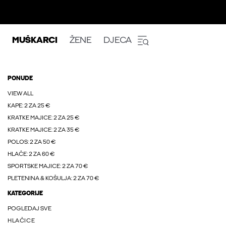
MUŠKARCI
ŽENE
DJECA
PONUDE
VIEW ALL
KAPE: 2 ZA 25 €
KRATKE MAJICE: 2 ZA 25 €
KRATKE MAJICE: 2 ZA 35 €
POLOS: 2 ZA 50 €
HLAČE: 2 ZA 60 €
SPORTSKE MAJICE: 2 ZA 70 €
PLETENINA & KOŠULJA: 2 ZA 70 €
KATEGORIJE
POGLEDAJ SVE
HLAČICE