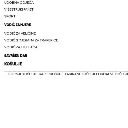
UDOBNA ODJEĆA
VIŠESTRUKI PAKETI
SPORT
VODIČ ZA MJERE
VODIČ ZA VELIČINE
VODIČ S MJERAMA ZA TRAPERICE
VODIČ ZA FIT HLAČA
SAVRŠEN DAR
KOŠULJE
GORNJE KOŠULJE
TRAPER KOŠULJE
KARIRANE KOŠULJE
FORMALNE KOŠULJ