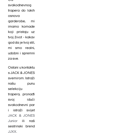
Od
svakodnevnog
trapera do lakih
osnova
garderobe, mi
imamo komade
koji pristaju uz
tvoj život - kakav
god da je tvoj stil,
mi smo realni,
udobni i spremni
za sve.
Ostani u kontaktu
s JACK & JONES
svemirom. Istraži
našu punu
selekciju
trapera, pronađi
svoj idući
svakodnevni par
i istraži svijet
JACK & JONES
Junior
ili naš
sestrinski brend
JJXX
.