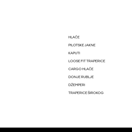
HLAČE
PILOTSKE JAKNE
KAPUTI
LOOSE FIT TRAPERICE
CARGO HLAČE
DONJE RUBLJE
DŽEMPERI
TRAPERICE ŠIROKOG