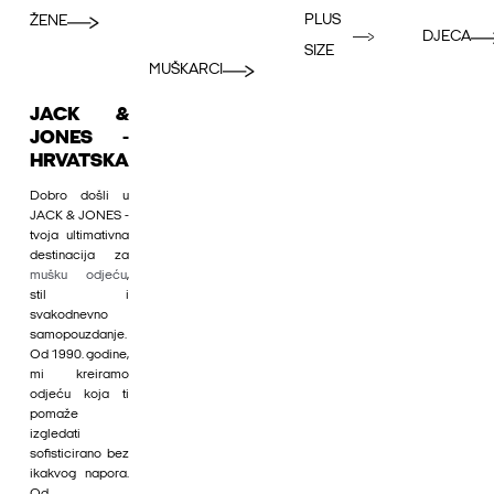
PLUS
ŽENE
DJECA
SIZE
MUŠKARCI
JACK &
JONES -
HRVATSKA
Dobro došli u
JACK & JONES -
tvoja ultimativna
destinacija za
mušku odjeću
,
stil i
svakodnevno
samopouzdanje.
Od 1990. godine,
mi kreiramo
odjeću koja ti
pomaže
izgledati
sofisticirano bez
ikakvog napora.