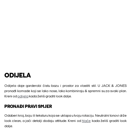
ODIJELA
Odijela daje garderobi čistu bazu i prostor za vlastiti stil. U JACK & JONES
pronađi komade koji se lako nose, lako kombiniraju & spremni su za svaki plan.
Kreni od
odijela
kada želiš graditi look dalje.
PRONAĐI PRAVI SMJER
Odaberi kroj, boju ili teksturu koja se uklapa u tvoju rotaciju. Neutralni tonovi drže
look clean, a jači detalji dodaju attitude. Kreni od
hlače
kada želiš graditi look
dalje.