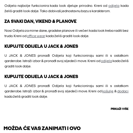
Odijela najbolje funkcionira kada look djeluje prirodno. Kreni od
odijela
kada
želiš graditi look dalje. Tako dobivaš jednostavnu bazu s karakterom.
ZA SVAKI DAN, VIKEND & PLANOVE
Nosi Odijela za mirne dane, gradske planove ili večeri kada look treba raditi bez
truda. Kreni od
office wear
kada želiš graditi look dalje.
KUPUJTE ODIJELA U JACK & JONES
U JACK & JONES pronađi Odijela koji funkcioniraju sami ili s ostatkom
garderobe. Istraži izbor & pronađi svoj sljedeći move. Kreni od
odijela
kada želiš
graditi look dalje.
KUPUJTE ODIJELA U JACK & JONES
U JACK & JONES pronađi Odijela koji funkcioniraju sami ili s ostatkom
garderobe. Istraži izbor & pronađi svoj sljedeći move. Kreni od
košulje
&
dodaci
kada želiš graditi look dalje.
PRIKAŽI VIŠE
MOŽDA ĆE VAS ZANIMATI I OVO