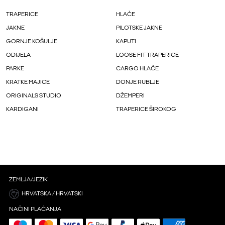
TRAPERICE
HLAČE
JAKNE
PILOTSKE JAKNE
GORNJE KOŠULJE
KAPUTI
ODIJELA
LOOSE FIT TRAPERICE
PARKE
CARGO HLAČE
KRATKE MAJICE
DONJE RUBLJE
ORIGINALS STUDIO
DŽEMPERI
KARDIGANI
TRAPERICE ŠIROKOG
ZEMLJA/JEZIK
HRVATSKA / HRVATSKI
NAČINI PLAĆANJA