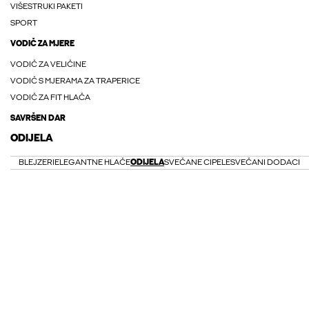
VIŠESTRUKI PAKETI
SPORT
VODIČ ZA MJERE
VODIČ ZA VELIČINE
VODIČ S MJERAMA ZA TRAPERICE
VODIČ ZA FIT HLAČA
SAVRŠEN DAR
ODIJELA
BLEJZERI
ELEGANTNE HLAČE
ODIJELA
SVEČANE CIPELE
SVEČANI DODACI