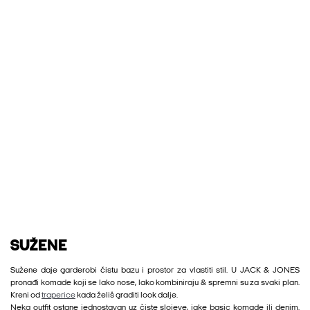
SUŽENE
Sužene daje garderobi čistu bazu i prostor za vlastiti stil. U JACK & JONES
pronađi komade koji se lako nose, lako kombiniraju & spremni su za svaki plan.
Kreni od
traperice
kada želiš graditi look dalje.
Neka outfit ostane jednostavan uz čiste slojeve, jake basic komade ili denim.