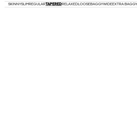
SKINNY
SLIM
REGULAR
TAPERED
RELAXED
LOOSE
BAGGY
WIDE
EXTRA BAGG