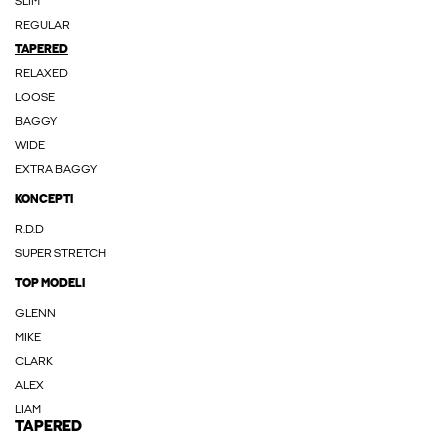
SLIM
REGULAR
TAPERED
RELAXED
LOOSE
BAGGY
WIDE
EXTRA BAGGY
KONCEPTI
R.D.D
SUPER STRETCH
TOP MODELI
GLENN
MIKE
CLARK
ALEX
LIAM
TAPERED