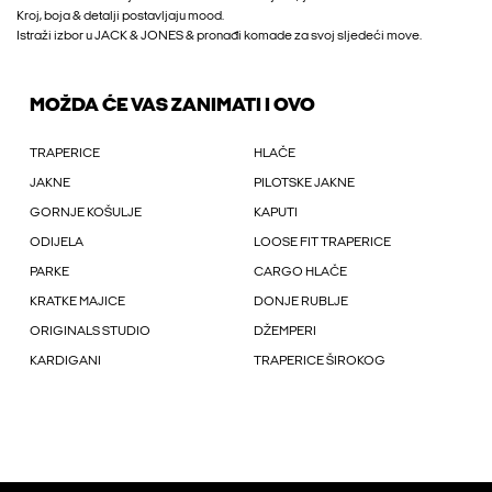
Kroj, boja & detalji postavljaju mood.
Istraži izbor u JACK & JONES & pronađi komade za svoj sljedeći move.
MOŽDA ĆE VAS ZANIMATI I OVO
TRAPERICE
HLAČE
JAKNE
PILOTSKE JAKNE
GORNJE KOŠULJE
KAPUTI
ODIJELA
LOOSE FIT TRAPERICE
PARKE
CARGO HLAČE
KRATKE MAJICE
DONJE RUBLJE
ORIGINALS STUDIO
DŽEMPERI
KARDIGANI
TRAPERICE ŠIROKOG