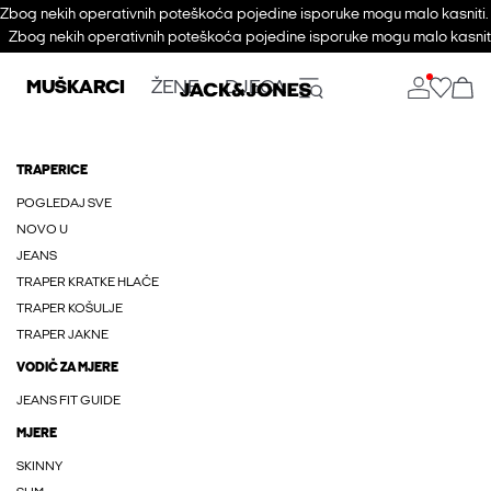
Zbog nekih operativnih poteškoća pojedine isporuke mogu malo kasniti
Zbog nekih operativnih poteškoća pojedine isporuke mogu malo kasnit
MUŠKARCI
ŽENE
DJECA
TRAPERICE
POGLEDAJ SVE
NOVO U
JEANS
TRAPER KRATKE HLAČE
TRAPER KOŠULJE
TRAPER JAKNE
VODIČ ZA MJERE
JEANS FIT GUIDE
MJERE
SKINNY