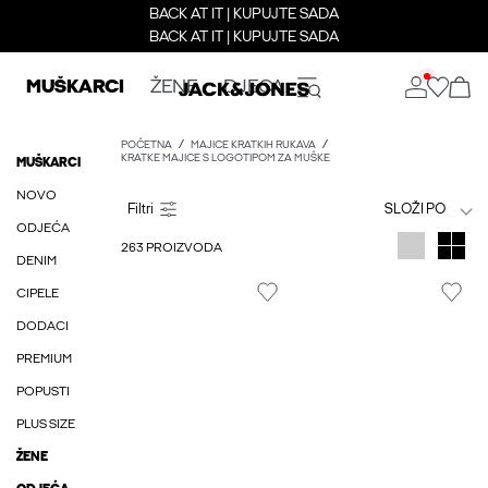
BACK AT IT | KUPUJTE SADA
BACK AT IT | KUPUJTE SADA
MUŠKARCI
ŽENE
DJECA
POČETNA
MAJICE KRATKIH RUKAVA
KRATKE MAJICE S LOGOTIPOM ZA MUŠKE
MUŠKARCI
NOVO
SLOŽI PO
ODJEĆA
263 PROIZVODA
DENIM
CIPELE
DODACI
PREMIUM
POPUSTI
PLUS SIZE
ŽENE