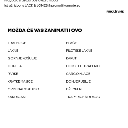
Kroj, boja & detalji postavljaju mood.
Istraži izbor u JACK & JONES & pronađi komade za
PRIKAŽI VIŠE
MOŽDA ĆE VAS ZANIMATI I OVO
TRAPERICE
HLAČE
JAKNE
PILOTSKE JAKNE
GORNJE KOŠULJE
KAPUTI
ODIJELA
LOOSE FIT TRAPERICE
PARKE
CARGO HLAČE
KRATKE MAJICE
DONJE RUBLJE
ORIGINALS STUDIO
DŽEMPERI
KARDIGANI
TRAPERICE ŠIROKOG