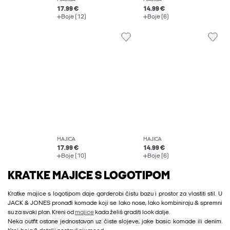
17.99 €
14.99 €
Boje (12)
Boje (6)
MAJICA
MAJICA
17.99 €
14.99 €
Boje (10)
Boje (6)
KRATKE MAJICE S LOGOTIPOM
Kratke majice s logotipom daje garderobi čistu bazu i prostor za vlastiti stil. U
JACK & JONES pronađi komade koji se lako nose, lako kombiniraju & spremni
su za svaki plan. Kreni od
majice
kada želiš graditi look dalje.
Neka outfit ostane jednostavan uz čiste slojeve, jake basic komade ili denim.