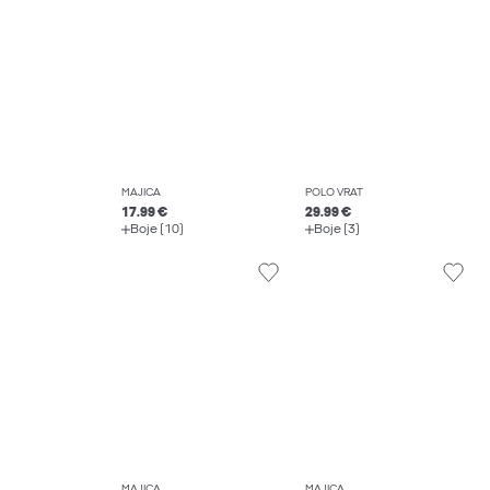
MAJICA
POLO VRAT
17.99 €
29.99 €
Boje (10)
Boje (3)
MAJICA
MAJICA