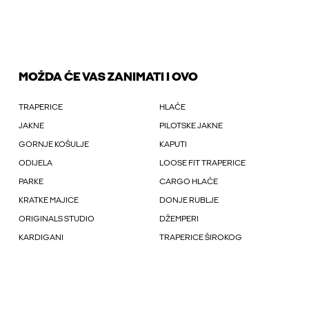
MOŽDA ĆE VAS ZANIMATI I OVO
TRAPERICE
HLAČE
JAKNE
PILOTSKE JAKNE
GORNJE KOŠULJE
KAPUTI
ODIJELA
LOOSE FIT TRAPERICE
PARKE
CARGO HLAČE
KRATKE MAJICE
DONJE RUBLJE
ORIGINALS STUDIO
DŽEMPERI
KARDIGANI
TRAPERICE ŠIROKOG