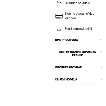
100 dana povratka
Sigurno plaćanje Visa
karticom
Svaki dan novi artikli
OPIS PROIZVODA
SASTAV TKANINE I UPUTE ZA
PRANJE
ISPORUKA I POVRATI
CILJEVI MODELA