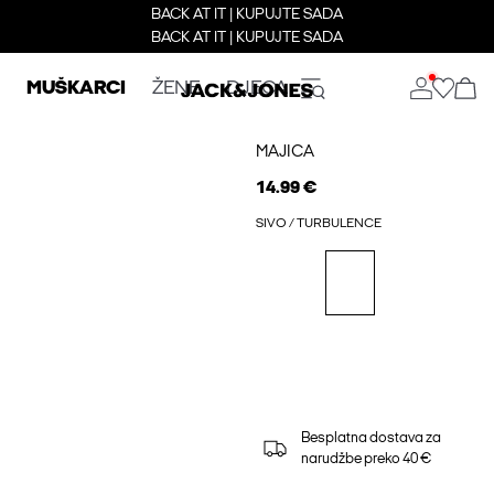
BACK AT IT | KUPUJTE SADA
BACK AT IT | KUPUJTE SADA
MUŠKARCI
ŽENE
DJECA
MAJICA
14.99 €
SIVO / TURBULENCE
Besplatna dostava za
narudžbe preko 40 €