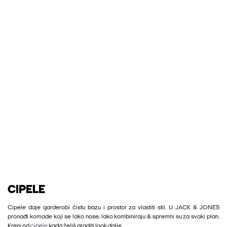
CIPELE
Cipele daje garderobi čistu bazu i prostor za vlastiti stil. U JACK & JONES
pronađi komade koji se lako nose, lako kombiniraju & spremni su za svaki plan.
Kreni od
cipele
kada želiš graditi look dalje.