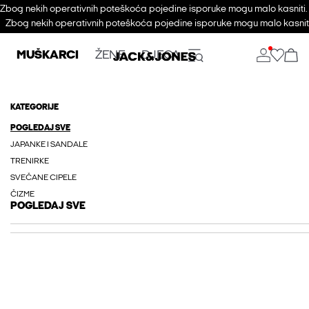
Zbog nekih operativnih poteškoća pojedine isporuke mogu malo kasniti
Zbog nekih operativnih poteškoća pojedine isporuke mogu malo kasnit
MUŠKARCI
ŽENE
DJECA
KATEGORIJE
POGLEDAJ SVE
JAPANKE I SANDALE
TRENIRKE
SVEČANE CIPELE
ČIZME
POGLEDAJ SVE