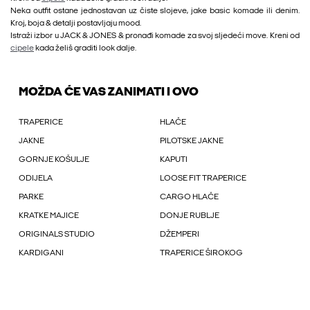
Neka outfit ostane jednostavan uz čiste slojeve, jake basic komade ili denim.
Kroj, boja & detalji postavljaju mood.
Istraži izbor u JACK & JONES & pronađi komade za svoj sljedeći move. Kreni od
cipele
kada želiš graditi look dalje.
MOŽDA ĆE VAS ZANIMATI I OVO
TRAPERICE
HLAČE
JAKNE
PILOTSKE JAKNE
GORNJE KOŠULJE
KAPUTI
ODIJELA
LOOSE FIT TRAPERICE
PARKE
CARGO HLAČE
KRATKE MAJICE
DONJE RUBLJE
ORIGINALS STUDIO
DŽEMPERI
KARDIGANI
TRAPERICE ŠIROKOG