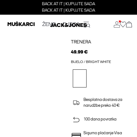
BACK AT IT | KUPUJTE SADA
BACK AT IT | KUPUJTE SADA
MUŠKARCI
ŽENE
DJECA
TRENERA
49.99 €
BIJELO / BRIGHT WHITE
Besplatna dostava za
narudžbe preko 40 €
100 dana povratka
Sigurno plaćanje Visa