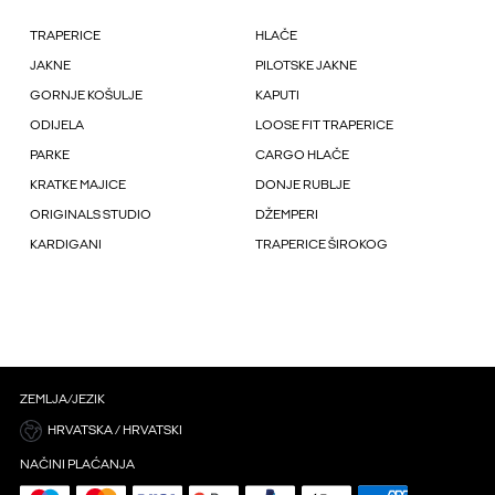
TRAPERICE
HLAČE
JAKNE
PILOTSKE JAKNE
GORNJE KOŠULJE
KAPUTI
ODIJELA
LOOSE FIT TRAPERICE
PARKE
CARGO HLAČE
KRATKE MAJICE
DONJE RUBLJE
ORIGINALS STUDIO
DŽEMPERI
KARDIGANI
TRAPERICE ŠIROKOG
ZEMLJA/JEZIK
HRVATSKA / HRVATSKI
NAČINI PLAĆANJA