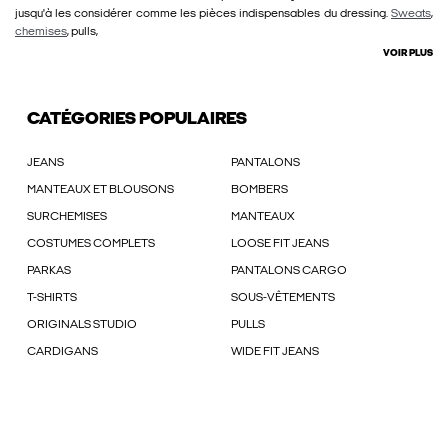
jusqu'à les considérer comme les pièces indispensables du dressing.
Sweats
,
chemises
, pulls,
VOIR PLUS
CATÉGORIES POPULAIRES
JEANS
PANTALONS
MANTEAUX ET BLOUSONS
BOMBERS
SURCHEMISES
MANTEAUX
COSTUMES COMPLETS
LOOSE FIT JEANS
PARKAS
PANTALONS CARGO
T-SHIRTS
SOUS-VÊTEMENTS
ORIGINALS STUDIO
PULLS
CARDIGANS
WIDE FIT JEANS