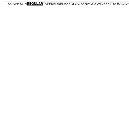
SKINNY
SLIM
REGULAR
TAPERED
RELAXED
LOOSE
BAGGY
WIDE
EXTRA BAGGY