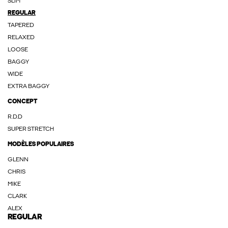
SLIM
REGULAR
TAPERED
RELAXED
LOOSE
BAGGY
WIDE
EXTRA BAGGY
CONCEPT
R.D.D
SUPER STRETCH
MODÈLES POPULAIRES
GLENN
CHRIS
MIKE
CLARK
ALEX
REGULAR