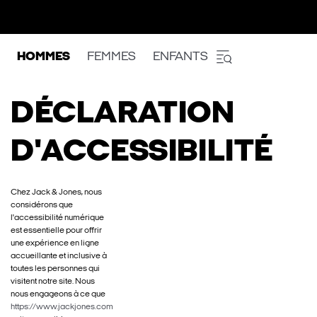
HOMMES
FEMMES
ENFANTS
DÉCLARATION
D'ACCESSIBILITÉ
Chez Jack & Jones, nous
considérons que
l'accessibilité numérique
est essentielle pour offrir
une expérience en ligne
accueillante et inclusive à
toutes les personnes qui
visitent notre site. Nous
nous engageons à ce que
https://www.jackjones.com