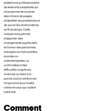
plateforme professionnelle
de tests d'accessibilité qui
nous permet de scanner
des milliers de pages,
d'identifier les problèmes et
de suivre les améliorations
au fil du temps. Cette
mesure nous permet
d'apporter des
changements significatifs
en faveur des personnes
aveugles ou malvoyantes,
sourdes ou
malentendantes, ou
confrontées à des
difficultés cognitives,
motrices ou liées à la
parole, tout en améliorant
l'ergonomie pour toutes
celles et ceux qui visitent
notre site.
Comment