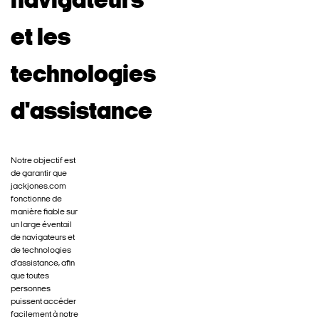
navigateurs
et les
technologies
d'assistance
Notre objectif est
de garantir que
jackjones.com
fonctionne de
manière fiable sur
un large éventail
de navigateurs et
de technologies
d'assistance, afin
que toutes
personnes
puissent accéder
facilement à notre