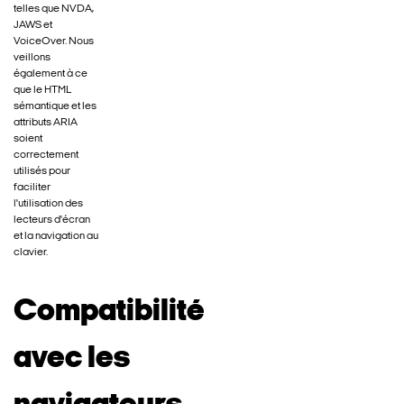
telles que NVDA,
JAWS et
VoiceOver. Nous
veillons
également à ce
que le HTML
sémantique et les
attributs ARIA
soient
correctement
utilisés pour
faciliter
l'utilisation des
lecteurs d'écran
et la navigation au
clavier.
Compatibilité
avec les