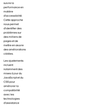
suivre la
performance en
matière
d'accessibilité.
Cette approche
nous permet
d'identifier des
problèmes sur
des milliers de
pages et de
mettre en œuvre
des améliorations
ciblées.
Les ajustements
incluent
notamment des
mises à jour du
JavaScript et du
CSS pour
améliorer la
compatibilité
avec les
technologies
d'assistance