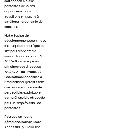
soit accessible aux
personnes de toutes
capacités et nous
travaillons en continu à
améliorer l'ergonomie de
notre site.
Notre équipe de
développement examine et
met régulièrement à jour le
site pour respecter la
norme d'accessibilité EN
301 549, qui intègre les
principes des directives
WCAG 2.1 de niveau AA.
Ces normes reconnues à
l'international garantissent
que le contenu web reste
perceptible, exploitable,
compréhensible et robuste
pour un large éventail de
personnes.
Pour soutenir cette
démarche, nous utilisons
Accessibility Cloud, une