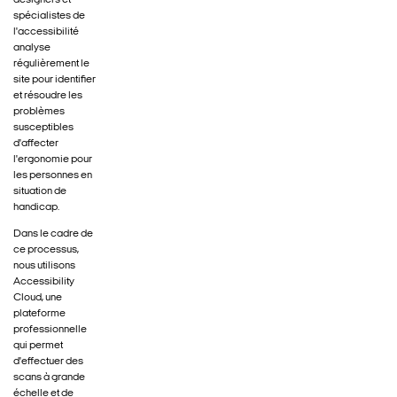
designers et
spécialistes de
l'accessibilité
analyse
régulièrement le
site pour identifier
et résoudre les
problèmes
susceptibles
d'affecter
l'ergonomie pour
les personnes en
situation de
handicap.
Dans le cadre de
ce processus,
nous utilisons
Accessibility
Cloud, une
plateforme
professionnelle
qui permet
d'effectuer des
scans à grande
échelle et de