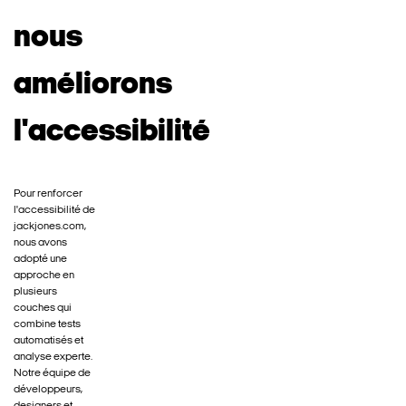
nous
améliorons
l'accessibilité
Pour renforcer
l'accessibilité de
jackjones.com,
nous avons
adopté une
approche en
plusieurs
couches qui
combine tests
automatisés et
analyse experte.
Notre équipe de
développeurs,