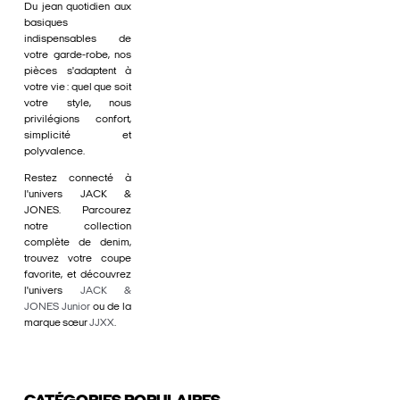
Du jean quotidien aux
basiques
indispensables de
votre garde-robe, nos
pièces s'adaptent à
votre vie : quel que soit
votre style, nous
privilégions confort,
simplicité et
polyvalence.
Restez connecté à
l'univers JACK &
JONES. Parcourez
notre collection
complète de denim,
trouvez votre coupe
favorite, et découvrez
l'univers
JACK &
JONES Junior
ou de la
marque sœur
JJXX
.