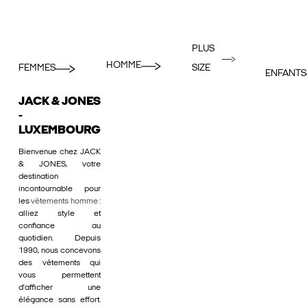
PLUS
HOMME
FEMMES
SIZE
ENFANTS
JACK & JONES
-
LUXEMBOURG
Bienvenue chez JACK
& JONES, votre
destination
incontournable pour
les
vêtements homme
:
alliez style et
confiance au
quotidien. Depuis
1990, nous concevons
des vêtements qui
vous permettent
d'afficher une
élégance sans effort.