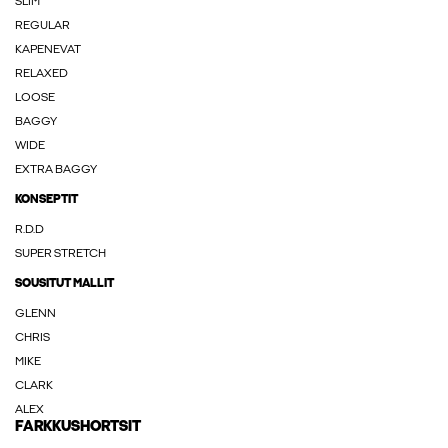
SLIM
REGULAR
KAPENEVAT
RELAXED
LOOSE
BAGGY
WIDE
EXTRA BAGGY
KONSEPTIT
R.D.D
SUPER STRETCH
SOUSITUT MALLIT
GLENN
CHRIS
MIKE
CLARK
ALEX
FARKKUSHORTSIT