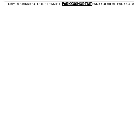
NÄYTÄ KAIKKI
UUTUUDET
FARKUT
FARKKUSHORTSIT
FARKKUPAIDAT
FARKKUTA