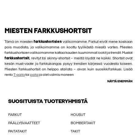
MIESTEN FARKKUSHORTSIT
Tämä on miesten
farkkushortsien
valikoimamme. Farkut eivät mene koskaan
pois muodista, ja valikoimamme on koottu tyylikästä miestä varten. Miesten
farkkushortsien valikoimamme kattaa kauden kuumimmat lookit ja trendit. Mustat
farkkushortsit
, revityt tai skinny-shortsit – meiltä löydät ne kaikki. Shortsit ovat
kesän must-vaate ja farkkukangas pysyy trendien kärjessä vuodesta toiseen.
Miesten farkkushortsit on helppo stailata – aivan kuin suosikkifarkkusi. Lisää
rento
T-paita
tai
paita
ja olet valmis moneen
NÄYTÄ ENEMMÄN
SUOSITUISTA TUOTERYHMISTÄ
FARKUT
HOUSUT
PÄÄLLYSVAATTEET
BOMBERTAKIT
PAITATAKIT
TAKIT