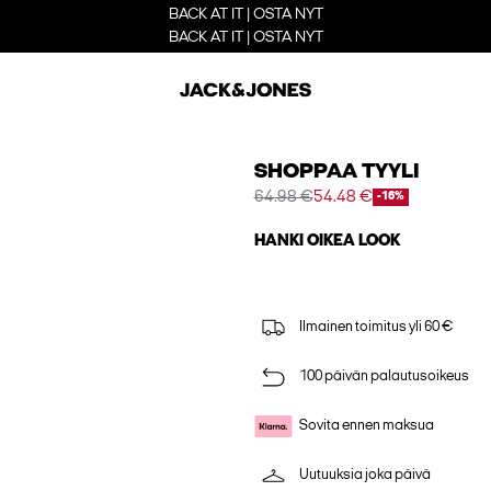
BACK AT IT | OSTA NYT
BACK AT IT | OSTA NYT
SHOPPAA TYYLI
64.98 €
54.48 €
-16%
HANKI OIKEA LOOK
Ilmainen toimitus yli 60 €
100 päivän palautusoikeus
Sovita ennen maksua
Uutuuksia joka päivä