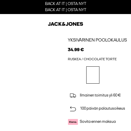
BACK AT IT | OSTA NYT
BACK AT IT | OSTA NYT
YKSIVÄRINEN POOLOKAULUS
34.99 €
RUSKEA / CHOCOLATE TORTE
Ilmainen toimitus yli 60 €
100 päivän palautusoikeus
Sovita ennen maksua