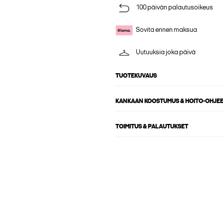
100 päivän palautusoikeus
Sovita ennen maksua
Uutuuksia joka päivä
TUOTEKUVAUS
KANKAAN KOOSTUMUS & HOITO-OHJE
TOIMITUS & PALAUTUKSET