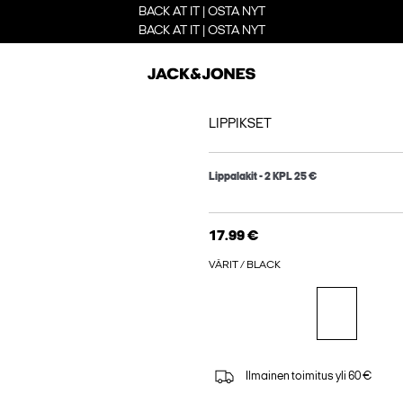
BACK AT IT | OSTA NYT
BACK AT IT | OSTA NYT
LIPPIKSET
Lippalakit - 2 KPL 25 €
17.99 €
VÄRIT / BLACK
Ilmainen toimitus yli 60 €