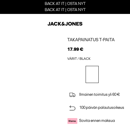
BACK AT IT | OSTA NYT
BACK AT IT | OSTA NYT
TAKAPAINATUS T-PAITA
17.99 €
VÄRIT / BLACK
Ilmainen toimitus yli 60 €
100 päivän palautusoikeus
Sovita ennen maksua