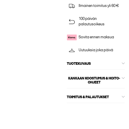
Ilmainen toimitus yli 60 €
100 päivän
palautusoikeus
Sovita ennen maksua
Uutuuksia joka päivä
TUOTEKUVAUS
KANKAAN KOOSTUMUS & HOITO-
OHJEET
TOIMITUS & PALAUTUKSET