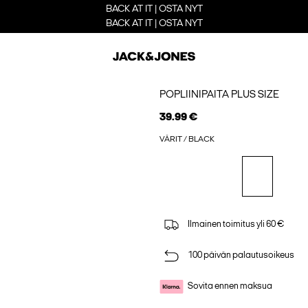
BACK AT IT | OSTA NYT
BACK AT IT | OSTA NYT
POPLIINIPAITA PLUS SIZE
39.99 €
VÄRIT / BLACK
Ilmainen toimitus yli 60 €
100 päivän palautusoikeus
Sovita ennen maksua