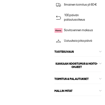
Ilmainen toimitus yli 60 €
100 päivän
palautusoikeus
Sovita ennen maksua
Uutuuksia joka päivä
TUOTEKUVAUS
KANKAAN KOOSTUMUS & HOITO-
OHJEET
TOIMITUS & PALAUTUKSET
MALLIN MITAT