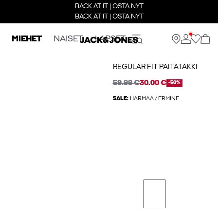
BACK AT IT | OSTA NYT
BACK AT IT | OSTA NYT
MIEHET
NAISET
LAPSET
REGULAR FIT PAITATAKKI
59.99 €
30.00 €
-50%
SALE:
HARMAA / ERMINE