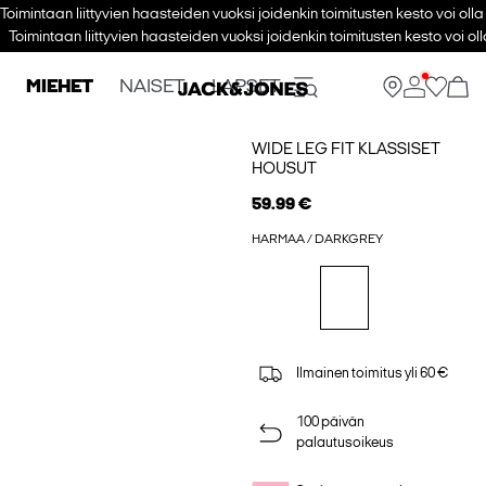
Toimintaan liittyvien haasteiden vuoksi joidenkin toimitusten kesto voi ol
Toimintaan liittyvien haasteiden vuoksi joidenkin toimitusten kesto voi 
MIEHET
NAISET
LAPSET
WIDE LEG FIT KLASSISET
HOUSUT
59.99 €
HARMAA / DARKGREY
Ilmainen toimitus yli 60 €
100 päivän
palautusoikeus