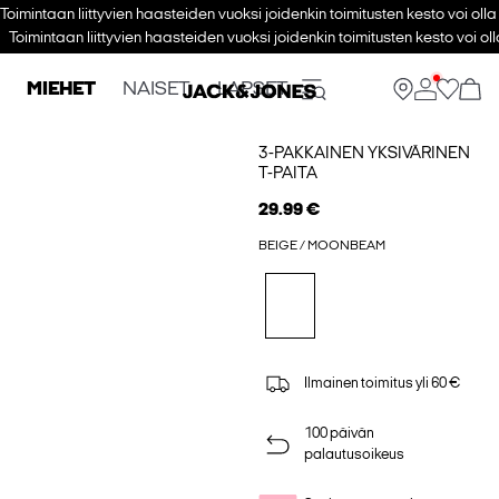
Toimintaan liittyvien haasteiden vuoksi joidenkin toimitusten kesto voi ol
Toimintaan liittyvien haasteiden vuoksi joidenkin toimitusten kesto voi 
MIEHET
NAISET
LAPSET
3-PAKKAINEN YKSIVÄRINEN
T-PAITA
29.99 €
BEIGE / MOONBEAM
Ilmainen toimitus yli 60 €
100 päivän
palautusoikeus