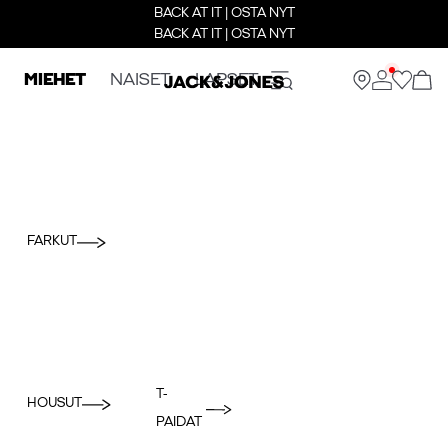
BACK AT IT | OSTA NYT
BACK AT IT | OSTA NYT
MIEHET
NAISET
LAPSET
FARKUT
T-
HOUSUT
PAIDAT