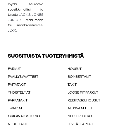
löydä seuraava
suosikkimallisi ja
tutustu
JACK & JONES
JUNIOR
-maailmaan
tai sisarbrändiimme:
JJXX
.
SUOSITUISTA TUOTERYHMISTÄ
FARKUT
HOUSUT
PÄÄLLYSVAATTEET
BOMBERTAKIT
PAITATAKIT
TAKIT
YHDISTELMÄT
LOOSE FIT FARKUT
PARKATAKIT
REISITASKUHOUSUT
T-PAIDAT
ALUSVAATTEET
ORIGINALS STUDIO
NEULEPUSEROT
NEULETAKIT
LEVEÄT FARKUT