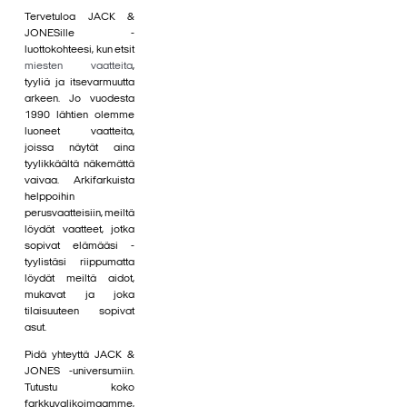
Tervetuloa JACK &
JONESille -
luottokohteesi, kun etsit
miesten vaatteita
,
tyyliä ja itsevarmuutta
arkeen. Jo vuodesta
1990 lähtien olemme
luoneet vaatteita,
joissa näytät aina
tyylikkäältä näkemättä
vaivaa. Arkifarkuista
helppoihin
perusvaatteisiin, meiltä
löydät vaatteet, jotka
sopivat elämääsi -
tyylistäsi riippumatta
löydät meiltä aidot,
mukavat ja joka
tilaisuuteen sopivat
asut.
Pidä yhteyttä JACK &
JONES -universumiin.
Tutustu koko
farkkuvalikoimaamme,