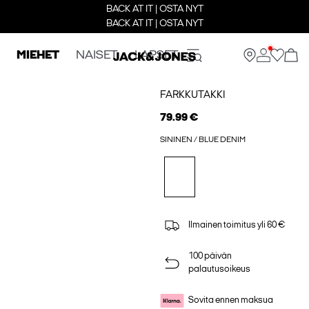
BACK AT IT | OSTA NYT
BACK AT IT | OSTA NYT
MIEHET
NAISET
LAPSET
FARKKUTAKKI
79.99 €
SININEN / BLUE DENIM
Ilmainen toimitus yli 60 €
100 päivän
palautusoikeus
Sovita ennen maksua