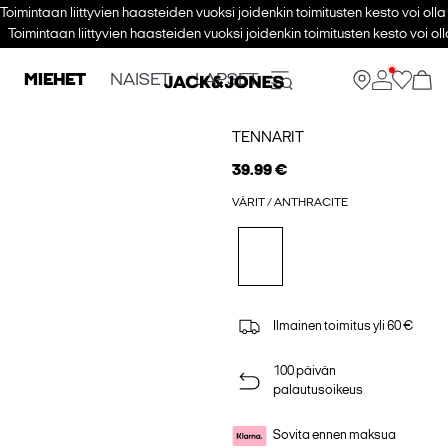
Toimintaan liittyvien haasteiden vuoksi joidenkin toimitusten kesto voi ol
Toimintaan liittyvien haasteiden vuoksi joidenkin toimitusten kesto voi 
MIEHET
NAISET
LAPSET
TENNARIT
39.99 €
VÄRIT / ANTHRACITE
Ilmainen toimitus yli 60 €
100 päivän
palautusoikeus
Sovita ennen maksua