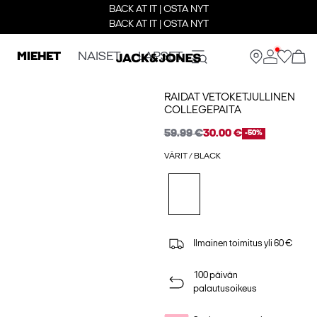
BACK AT IT | OSTA NYT
BACK AT IT | OSTA NYT
MIEHET
NAISET
LAPSET
RAIDAT VETOKETJULLINEN
COLLEGEPAITA
59.99 €
30.00 €
-50%
VÄRIT / BLACK
Ilmainen toimitus yli 60 €
100 päivän
palautusoikeus