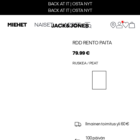
BACK AT IT | OSTA NYT
BACK AT IT | OSTA NYT
MIEHET
NAISET
LAPSET
RDD RENTO PAITA
79.99 €
RUSKEA / PEAT
Ilmainen toimitus yli 60 €
100 päivän