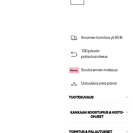
Ilmainen toimitus yli 60 €
100 päivän
palautusoikeus
Sovita ennen maksua
Uutuuksia joka päivä
TUOTEKUVAUS
KANKAAN KOOSTUMUS & HOITO-
OHJEET
TOIMITUS & PALAUTUKSET