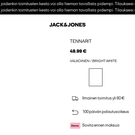
i joidenkin toimitusten kesto voi olla hieman tavallista pidempi. Tilaukses
i joidenkin toimitusten kesto voi olla hieman tavallista pidempi. Tilaukses
TENNARIT
49.99 €
VALKOINEN / BRIGHT WHITE
Ilmainen toimitus yli 60 €
100 päivän palautusoikeus
Sovita ennen maksua