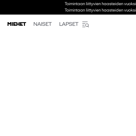
Toimintaan liittyvien haasteiden vuoks
Toimintaan liittyvien haasteiden vuoks
MIEHET
NAISET
LAPSET