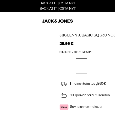
BACK AT IT | OSTA NYT
BACK AT IT | OSTA NYT
JJIGLENN JJBASIC SQ 330 NOO
29.99 €
SININEN / BLUE DENIM
Ilmainen toimitus yli 60 €
100 päivän palautusoikeus
Sovita ennen maksua