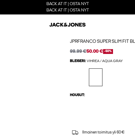
BACK AT IT | OSTA NYT
BACK AT IT | OSTA NYT
JPRFRANCO SUPER SLIM FIT BL
99.99 €
50.00 €
-50%
BLEISERI:
VIHREA / AQUA GRAY
HOUSUT:
Ilmainen toimitus yli 60 €