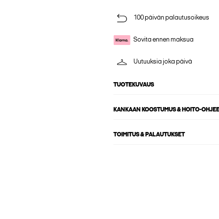
100 päivän palautusoikeus
Sovita ennen maksua
Uutuuksia joka päivä
TUOTEKUVAUS
KANKAAN KOOSTUMUS & HOITO-OHJE
TOIMITUS & PALAUTUKSET