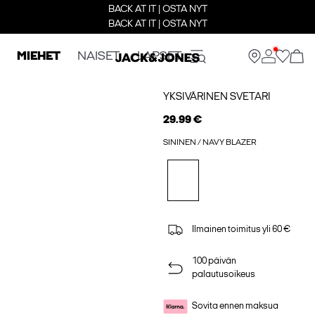
BACK AT IT | OSTA NYT
BACK AT IT | OSTA NYT
MIEHET
NAISET
LAPSET
YKSIVÄRINEN SVETARI
29.99 €
SININEN / NAVY BLAZER
Ilmainen toimitus yli 60 €
100 päivän
palautusoikeus
Sovita ennen maksua