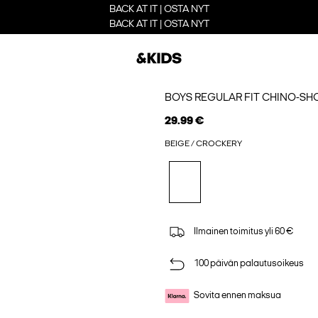
BACK AT IT | OSTA NYT
BACK AT IT | OSTA NYT
BOYS REGULAR FIT CHINO-SH
29.99 €
BEIGE / CROCKERY
Ilmainen toimitus yli 60 €
100 päivän palautusoikeus
Sovita ennen maksua