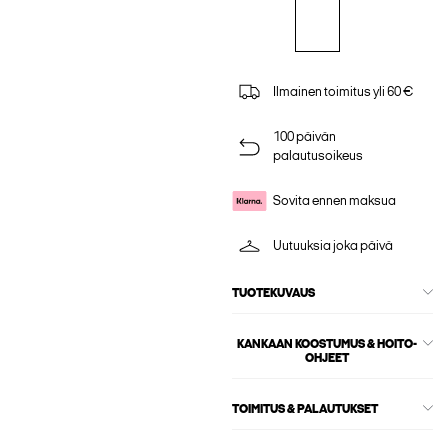
Ilmainen toimitus yli 60 €
100 päivän
palautusoikeus
Sovita ennen maksua
Uutuuksia joka päivä
TUOTEKUVAUS
KANKAAN KOOSTUMUS & HOITO-
OHJEET
TOIMITUS & PALAUTUKSET