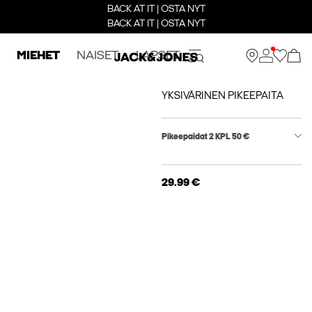
BACK AT IT | OSTA NYT
BACK AT IT | OSTA NYT
MIEHET
NAISET
LAPSET
YKSIVÄRINEN PIKEEPAITA
Pikeepaidat 2 KPL 50 €
29.99 €