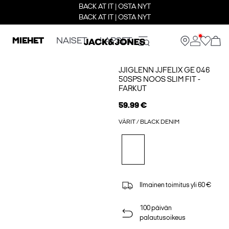
BACK AT IT | OSTA NYT
BACK AT IT | OSTA NYT
MIEHET
NAISET
LAPSET
JJIGLENN JJFELIX GE 046
50SPS NOOS SLIM FIT -
FARKUT
59.99 €
VÄRIT / BLACK DENIM
Ilmainen toimitus yli 60 €
100 päivän
palautusoikeus